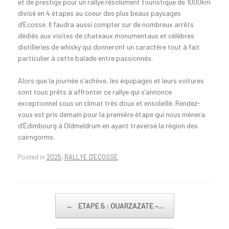
et de prestige pour un rallye résolument touristique de 1000km
divisé en 4 étapes au coeur des plus beaux paysages
d’Ecosse. Il faudra aussi compter sur de nombreux arrêts
dédiés aux visites de chateaux monumentaux et célèbres
distilleries de whisky qui donneront un caractère tout à fait
particulier à cette balade entre passionnés.
Alors que la journée s’achève, les équipages et leurs voitures
sont tous prêts à affronter ce rallye qui s’annonce
exceptionnel sous un climat très doux et ensoleillé. Rendez-
vous est pris demain pour la première étape qui nous mènera
d’Édimbourg à Oldmeldrum en ayant traversé la région des
cairngorms.
Posted in
2025
,
RALLYE D'ECOSSE
.
←
ETAPE 5 : OUARZAZATE –…
Post navigation