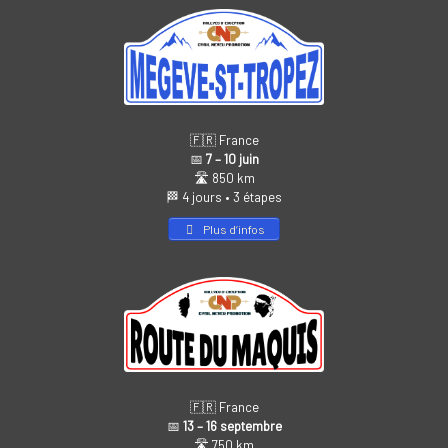
🇫🇷 France
📅
7 – 10 juin
🛣️ 850 km
🏁 4 jours • 3 étapes
Plus d’infos
🇫🇷 France
📅
13 – 16 septembre
🛣️ 750 km