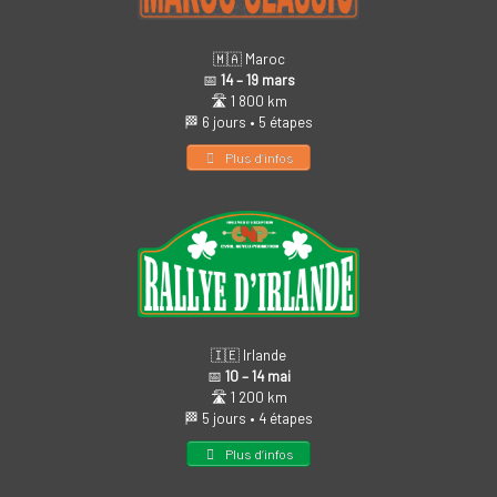
🇲🇦 Maroc
📅
14 – 19 mars
🛣️ 1 800 km
🏁 6 jours • 5 étapes
Plus d’infos
🇮🇪 Irlande
📅
10 – 14 mai
🛣️ 1 200 km
🏁 5 jours • 4 étapes
Plus d’infos