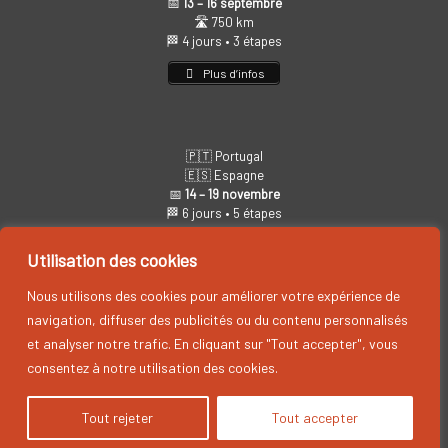
📅
13 – 16 septembre
🛣️ 750 km
🏁 4 jours • 3 étapes
Plus d’infos
🇵🇹 Portugal
🇪🇸 Espagne
📅
14 – 19 novembre
🏁 6 jours • 5 étapes
Plus d’infos
Utilisation des cookies
Nous utilisons des cookies pour améliorer votre expérience de
navigation, diffuser des publicités ou du contenu personnalisés
et analyser notre trafic. En cliquant sur "Tout accepter", vous
consentez à notre utilisation des cookies.
Cyril Neveu Promotion, by CYRIL NEVEU PROMOTION © 2026
Tout rejeter
Tout accepter
A
SiteOrigin
Theme