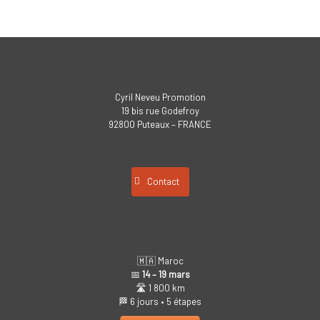
Cyril Neveu Promotion
19 bis rue Godefroy
92800 Puteaux – FRANCE
Contact
🇲🇦 Maroc
📅
14 – 19 mars
🛣️ 1 800 km
🏁 6 jours • 5 étapes