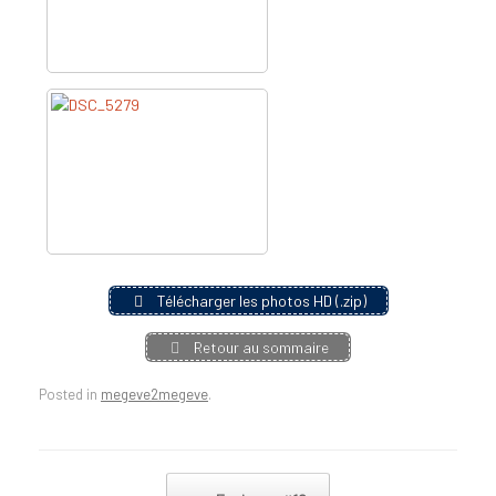
Télécharger les photos HD (.zip)
Retour au sommaire
Posted in
megeve2megeve
.