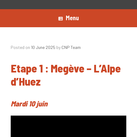
Menu
Posted on
10 June 2025
by
CNP Team
Etape 1 : Megève – L’Alpe
d’Huez
Mardi 10 juin