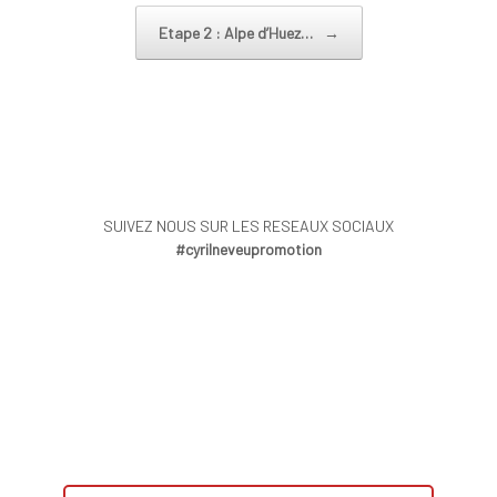
Post navigation
Etape 2 : Alpe d’Huez…
→
SUIVEZ NOUS SUR LES RESEAUX SOCIAUX
#cyrilneveupromotion