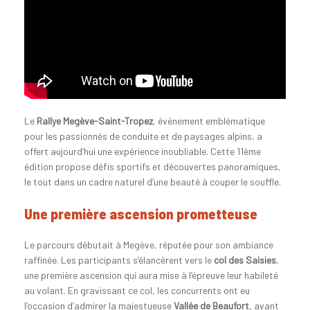
Le
Rallye Megève-Saint-Tropez
, événement emblématique
pour les passionnés de conduite et de paysages alpins, a
offert aujourd’hui une expérience inoubliable. Cette 11ème
édition propose défis sportifs et découvertes panoramiques,
le tout dans un cadre naturel d’une beauté à couper le souffle.
Une première ascension prometteuse
Le parcours débutait à Megève, réputée pour son ambiance
raffinée. Les participants s’élancèrent vers le
col des Saisies
,
une première ascension qui aura mise à l’épreuve leur habileté
au volant. En gravissant ce col, les concurrents ont eu
l’occasion d’admirer la majestueuse
Vallée de Beaufort
, avant