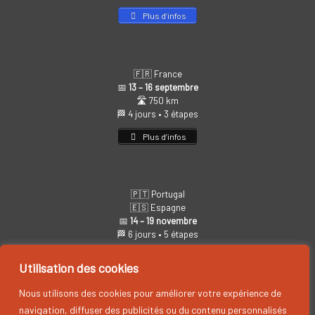
Plus d’infos
🇫🇷 France
📅
13 – 16 septembre
🛣️ 750 km
🏁 4 jours • 3 étapes
Plus d’infos
🇵🇹 Portugal
🇪🇸 Espagne
📅
14 – 19 novembre
🏁 6 jours • 5 étapes
Plus d’infos
Utilisation des cookies
Nous utilisons des cookies pour améliorer votre expérience de
navigation, diffuser des publicités ou du contenu personnalisés