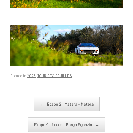
Posted in
2025
,
TOUR DES POUILLES
.
←
Etape 2 : Matera – Matera
Post navigation
Etape 4 : Lecce – Borgo Egnazia
→