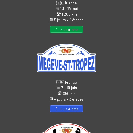
🇮🇪 Irlande
📅
10 – 14 mai
🛣️ 1 200 km
🏁 5 jours • 4 étapes
Plus d’infos
🇫🇷 France
📅
7 – 10 juin
🛣️ 850 km
🏁 4 jours • 3 étapes
Plus d’infos