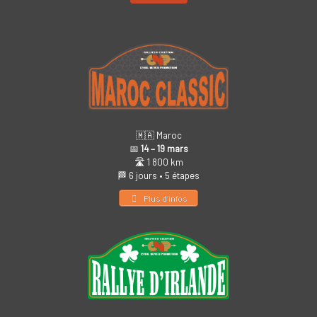
🇲🇦 Maroc
📅
14 – 19 mars
🛣️ 1 800 km
🏁 6 jours • 5 étapes
Plus d’infos