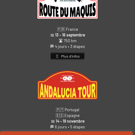
🇫🇷 France
📅
13 – 16 septembre
🛣️ 750 km
🏁 4 jours • 3 étapes
Plus d’infos
🇵🇹 Portugal
🇪🇸 Espagne
📅
14 – 19 novembre
🏁 6 jours • 5 étapes