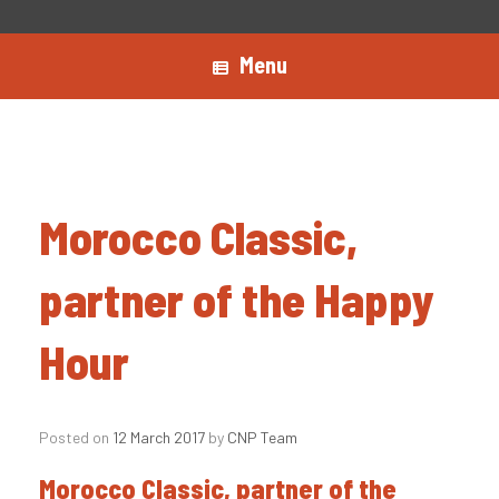
Menu
Morocco Classic,
partner of the Happy
Hour
Posted on
12 March 2017
by
CNP Team
Morocco Classic, partner of the