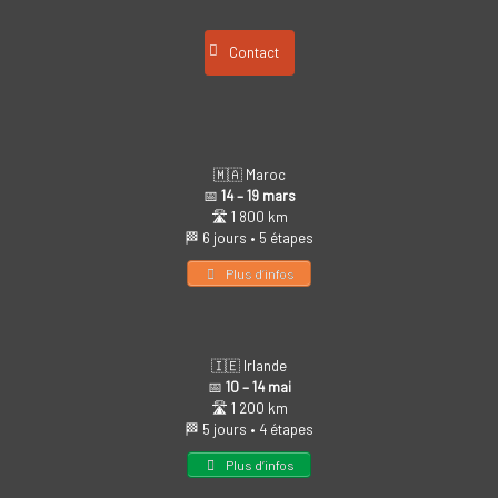
Contact
🇲🇦 Maroc
📅
14 – 19 mars
🛣️ 1 800 km
🏁 6 jours • 5 étapes
Plus d’infos
🇮🇪 Irlande
📅
10 – 14 mai
🛣️ 1 200 km
🏁 5 jours • 4 étapes
Plus d’infos