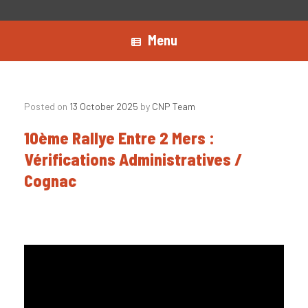
Menu
Posted on
13 October 2025
by
CNP Team
10ème Rallye Entre 2 Mers :
Vérifications Administratives /
Cognac