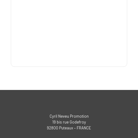
Cyril Neveu Promotion
19 bis rue Godefroy
92800 Puteaux – FRANCE