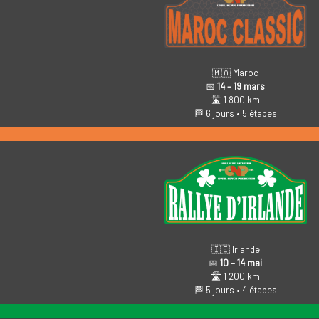
🇲🇦 Maroc
📅
14 – 19 mars
🛣️ 1 800 km
🏁 6 jours • 5 étapes
🇮🇪 Irlande
📅
10 – 14 mai
🛣️ 1 200 km
🏁 5 jours • 4 étapes