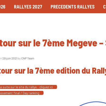
026
RALLYES 2027
PRECEDENTS RALLYES
C
tour sur le 7ème Megeve –
on
29 juin 2021
by
CNP Team
our sur la 7ème edition du Ral
la suite sur le site du rallye : cliquez ici
ssement final / Day ranking