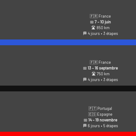
🇫🇷 France
📅
7 – 10 juin
🛣️ 850 km
🏁 4 jours • 3 étapes
🇫🇷 France
📅
13 – 16 septembre
🛣️ 750 km
🏁 4 jours • 3 étapes
🇵🇹 Portugal
🇪🇸 Espagne
📅
14 – 19 novembre
🏁 6 jours • 5 étapes