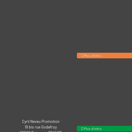
Plus d’infos
Cyril Neveu Promotion
19 bis rue Godefroy
Plus d’infos