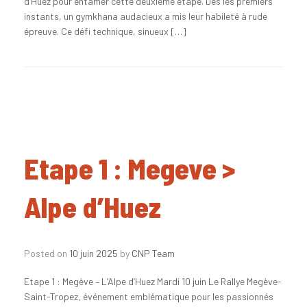
d’Huez pour entamer cette deuxième étape. Dès les premiers
instants, un gymkhana audacieux a mis leur habileté à rude
épreuve. Ce défi technique, sinueux […]
Etape 1 : Megeve >
Alpe d’Huez
Posted on
10 juin 2025
by
CNP Team
Etape 1 : Megève – L’Alpe d’Huez Mardi 10 juin Le Rallye Megève-
Saint-Tropez, événement emblématique pour les passionnés