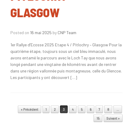
GLASGOW
Posted on
16 mai 2025
by
CNP Team
1er Rallye d’Ecosse 2025 Etape 4 / Pitlochry – Glasgow Pour la
quatrième étape, toujours sous un ciel bleu immaculé, nous
avons entamé le parcours avec le Loch Tay que nous avons
longé pendant une vingtaine de kilomètres avant de rentrer
dans une région vallonnée puis montagneuse, celle du Glencoe.
Les participants y ont découvert […]
« Précédent
1
2
3
4
5
6
7
8
…
15
Suivant »
Post navigation