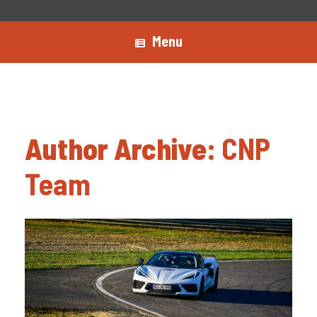
Menu
Author Archive:
CNP
Team