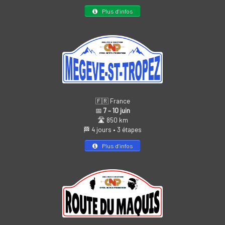
Plus d’infos
🇫🇷 France
📅
7 – 10 juin
🛣️ 850 km
🏁 4 jours • 3 étapes
Plus d’infos