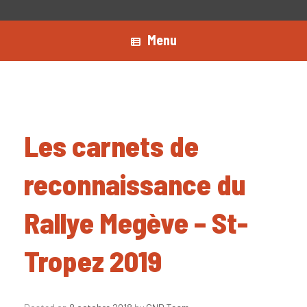
Menu
Les carnets de
reconnaissance du
Rallye Megève – St-
Tropez 2019