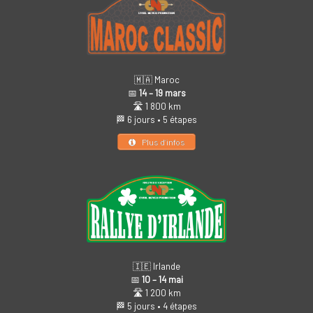
🇲🇦 Maroc
📅
14 – 19 mars
🛣️ 1 800 km
🏁 6 jours • 5 étapes
Plus d’infos
🇮🇪 Irlande
📅
10 – 14 mai
🛣️ 1 200 km
🏁 5 jours • 4 étapes