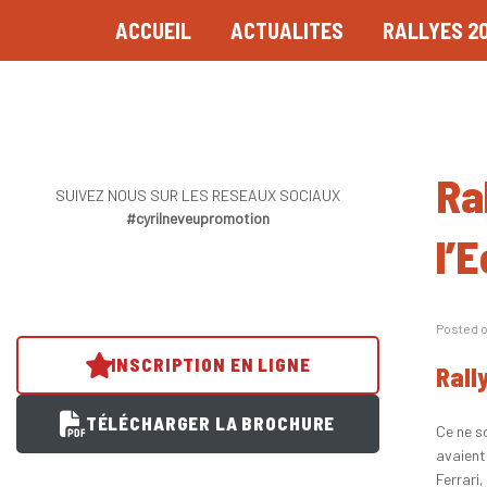
ACCUEIL
ACTUALITES
RALLYES 2
Ra
SUIVEZ NOUS SUR LES RESEAUX SOCIAUX
#cyrilneveupromotion
l’E
Posted 
INSCRIPTION EN LIGNE
Rall
TÉLÉCHARGER LA BROCHURE
Ce ne s
avaient
Ferrari,