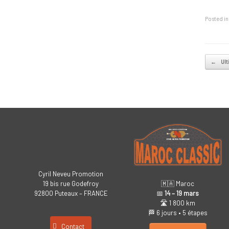
Posted i
←
Ult
Post
Cyril Neveu Promotion
19 bis rue Godefroy
🇲🇦 Maroc
92800 Puteaux – FRANCE
📅
14 – 19 mars
🛣️ 1 800 km
🏁 6 jours • 5 étapes
Contact