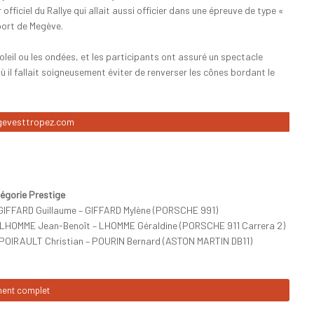
ficiel du Rallye qui allait aussi officier dans une épreuve de type «
iport de Megève.
leil ou les ondées, et les participants ont assuré un spectacle
il fallait soigneusement éviter de renverser les cônes bordant le
megevesttropez.com
égorie Prestige
 GIFFARD Guillaume – GIFFARD Mylène (PORSCHE 991)
 LHOMME Jean-Benoît – LHOMME Géraldine (PORSCHE 911 Carrera 2)
 POIRAULT Christian – POURIN Bernard (ASTON MARTIN DB11)
ment complet