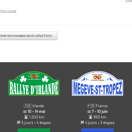
SA
n
Non classé
.
imes reconnaissances du rallye Entre…
 navigation
🇫🇷 France
🇮🇪 Irlande
📅
7 – 10 juin
📅
10 – 14 mai
🛣️ 850 km
🛣️ 1 200 km
🏁 4 jours • 3 étapes
🏁 5 jours • 4 étapes