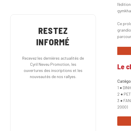
l’éditi
gymkhan
Ce prol
RESTEZ
grandio
parcou
INFORMÉ
Recevez les dernières actualités de
Cyril Neveu Promotion, les
Le c
ouvertures des inscriptions et les
nouveautés de nos rallyes.
Catégor
1 ● DIN
2 ● PET
3 ● FA
2000)