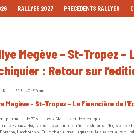
026
RALLYES 2027
PRECEDENTS RALLYES
C
llye Megève – St-Tropez – 
chiquier : Retour sur l’edit
on
5 juillet 2018
by
CNP Team
ye Megève – St-Tropez – La Financière de l’Ec
ont pas moins de 70 voitures « Classic » et de prestige qui
 rendez-vous à Megève pour le départ de la 4ème édition du Megève – St-Tro
 Porsche, Lamborghini, Triumph et autres Jaguar revêtir les couleurs du rall