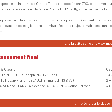
on spéciale de la montre « Grands Fonds » proposée par ZRC, chronométreur of
a » organisée autour de l’avion Pilatus PC12 Jetfly, sur le tarmac de l’alt
ogue se déroula sous des conditions climatiques mitigées, tantôt sous le so
se, dans de belles glissades et embardées, pas toujours maitrisées mais où 
rs…
Lire la suite sur le site www.
lassement final
ie Classic
Cat
H Didier – SOLER Joseph (MG B V8 Cab)
1 ●
ITOT Jean-Pierre – LEJAULT Emmanuel (MG B V8)
2 ●
NARA Nano – FANARA Séverine (ALFA-ROMEO Coupé Bertone
3 ●
Télécharger le classe