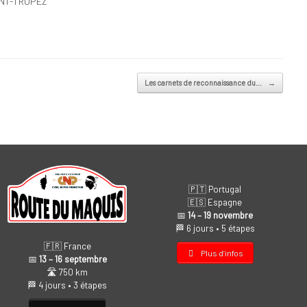
INT-TROPEZ
Les carnets de reconnaissance du…
→
🇵🇹 Portugal
🇪🇸 Espagne
📅
14 – 19 novembre
🏁 6 jours • 5 étapes
🇫🇷 France
Plus d’infos
📅
13 – 16 septembre
🛣️ 750 km
🏁 4 jours • 3 étapes